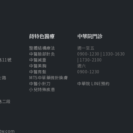
蒔特色醫療
中華院門診
整體結構療法
週一至五
中醫臉部針灸
0900-1230 | 1330-1630
11號​
中醫減重
| 1730-2100
中醫美胸
週六
中醫育髮
0900-1230
七路
MTS中草藥微針煥膚
中醫小針刀
中華院 LINE預約
小兒特殊疾患
路二段
tw.com